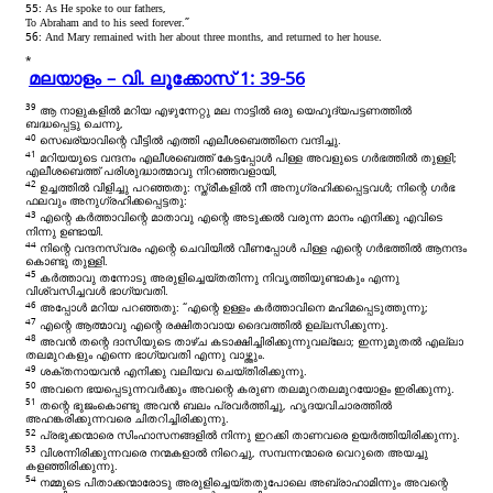
55:
As He spoke to our
fathers,
To Abraham and to his
seed forever.”
56:
And Mary remained with her about three months, and returned to her house.
*
മലയാളം – വി. ലൂക്കോസ് 1: 39-56
39
ആ നാളുകളിൽ മറിയ എഴുന്നേറ്റു മല നാട്ടിൽ ഒരു യെഹൂദ്യപട്ടണത്തിൽ
ബദ്ധപ്പെട്ടു ചെന്നു,
40
സെഖര്യാവിന്റെ വീട്ടിൽ എത്തി എലീശബെത്തിനെ വന്ദിച്ചു.
41
മറിയയുടെ വന്ദനം എലീശബെത്ത് കേട്ടപ്പോൾ പിള്ള അവളുടെ ഗർഭത്തിൽ തുള്ളി;
എലീശബെത്ത് പരിശുദ്ധാത്മാവു നിറഞ്ഞവളായി,
42
ഉച്ചത്തിൽ വിളിച്ചു പറഞ്ഞതു: സ്ത്രീകളിൽ നീ അനുഗ്രഹിക്കപ്പെട്ടവൾ; നിന്റെ ഗർഭ
ഫലവും അനുഗ്രഹിക്കപ്പെട്ടതു:
43
എന്റെ കർത്താവിന്റെ മാതാവു എന്റെ അടുക്കൽ വരുന്ന മാനം എനിക്കു എവിടെ
നിന്നു ഉണ്ടായി.
44
നിന്റെ വന്ദനസ്വരം എന്റെ ചെവിയിൽ വീണപ്പോൾ പിള്ള എന്റെ ഗർഭത്തിൽ ആനന്ദം
കൊണ്ടു തുള്ളി.
45
കർത്താവു തന്നോടു അരുളിച്ചെയ്തതിന്നു നിവൃത്തിയുണ്ടാകും എന്നു
വിശ്വസിച്ചവൾ ഭാഗ്യവതി.
46
അപ്പോൾ മറിയ പറഞ്ഞതു: “എന്റെ ഉള്ളം കർത്താവിനെ മഹിമപ്പെടുത്തുന്നു;
47
എന്റെ ആത്മാവു എന്റെ രക്ഷിതാവായ ദൈവത്തിൽ ഉല്ലസിക്കുന്നു.
48
അവൻ തന്റെ ദാസിയുടെ താഴ്ച കടാക്ഷിച്ചിരിക്കുന്നുവല്ലോ; ഇന്നുമുതൽ എല്ലാ
തലമുറകളും എന്നെ ഭാഗ്യവതി എന്നു വാഴ്ത്തും.
49
ശക്തനായവൻ എനിക്കു വലിയവ ചെയ്തിരിക്കുന്നു.
50
അവനെ ഭയപ്പെടുന്നവർക്കും അവന്റെ കരുണ തലമുറതലമുറയോളം ഇരിക്കുന്നു.
51
തന്റെ ഭുജംകൊണ്ടു അവൻ ബലം പ്രവർത്തിച്ചു, ഹൃദയവിചാരത്തിൽ
അഹങ്കരിക്കുന്നവരെ ചിതറിച്ചിരിക്കുന്നു.
52
പ്രഭുക്കന്മാരെ സിംഹാസനങ്ങളിൽ നിന്നു ഇറക്കി താണവരെ ഉയർത്തിയിരിക്കുന്നു.
53
വിശന്നിരിക്കുന്നവരെ നന്മകളാൽ നിറെച്ചു, സമ്പന്നന്മാരെ വെറുതെ അയച്ചു
കളഞ്ഞിരിക്കുന്നു.
54
നമ്മുടെ പിതാക്കന്മാരോടു അരുളിച്ചെയ്തതുപോലെ അബ്രാഹാമിന്നും അവന്റെ