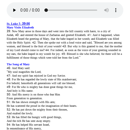
St. Luke 1: 39-56
Mary Visits Elizabeth
39:
Now Mary arose in those days and went into the hill country with haste,
to a city of
Judah,
40:
and entered the house of Zacharias and greeted Elizabeth.
41:
And it happened, when
Elizabeth heard the greeting of Mary, that the babe leaped in her womb; and Elizabeth was
filled
with the Holy Spirit.
42:
Then she spoke out with a loud voice and said,
“Blessed
are
you among
women, and blessed
is
the fruit of your womb!
43:
But why
is
this
granted
to me, that the mother
of my Lord should come to me?
44:
For indeed, as soon as the voice of your greeting sounded in
my ears, the babe leaped in my womb for joy.
45:
Blessed
is
she who believed, for there will be a
fulfillment of those things which were told her from the Lord.”
The Song of Mary
46:
And Mary said:
“My soul magnifies the Lord,
47:
And my spirit has
rejoiced in
God my Savior.
48:
For
He has regarded the lowly state of His maidservant;
For behold, henceforth
all generations will call me blessed.
49:
For He who is mighty
has done great things for me,
And
holy
is
His name.
50:
And
His mercy
is
on those who fear Him
From generation to generation.
51:
He has shown strength with His arm;
He has scattered
the
proud in the imagination of their hearts.
52:
He has put down the mighty from
their
thrones,
And exalted
the
lowly.
53:
He has
filled
the
hungry with good things,
And
the
rich He has sent away empty.
54:
He has helped His
servant Israel,
In remembrance of
His
mercy,