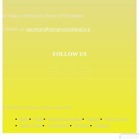
St. Mary's Orthodox Church of Rockland
Contact us:
secretary@stmarysrockland.org
FOLLOW US
© St Mary's Rockland, Suffern, New York
Home
Parish
Spiritual Organizations
Sermons
News & Events
Sunday School
Prayer Request
Resources
Directions