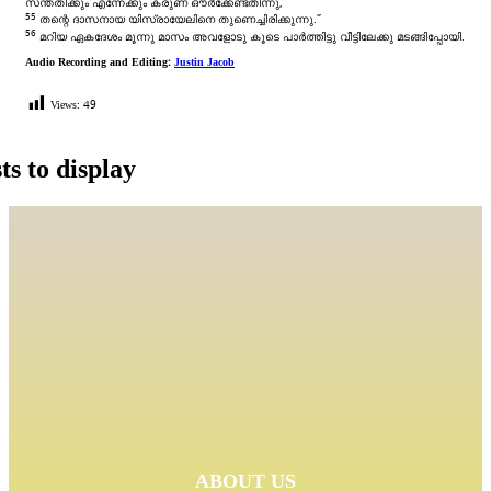
സന്തതിക്കും എന്നേക്കും കരുണ ഔർക്കേണ്ടതിന്നു,
55
തന്റെ ദാസനായ യിസ്രായേലിനെ തുണെച്ചിരിക്കുന്നു.”
56
മറിയ ഏകദേശം മൂന്നു മാസം അവളോടു കൂടെ പാർത്തിട്ടു വീട്ടിലേക്കു മടങ്ങിപ്പോയി.
Audio Recording and Editing:
Justin Jacob
Views:
49
ts to display
ABOUT US